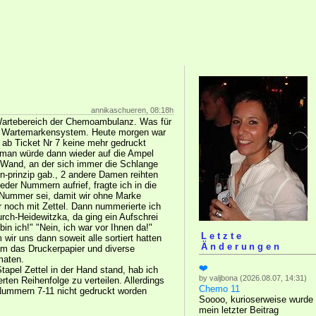
annikaschueren, 08:18h
artebereich der Chemoambulanz. Was für
in Wartemarkensystem. Heute morgen war
s ab Ticket Nr 7 keine mehr gedruckt
 man würde dann wieder auf die Ampel
e Wand, an der sich immer die Schlange
n-prinzip gab., 2 andere Damen reihten
der Nummern aufrief, fragte ich in die
 Nummer sei, damit wir ohne Marke
r noch mit Zettel. Dann nummerierte ich
urch-Heidewitzka, da ging ein Aufschrei
in ich!" "Nein, ich war vor Ihnen da!"
Letzte
wir uns dann soweit alle sortiert hatten
Änderungen
kam das Druckerpapier und diverse
maten.
❤️
apel Zettel in der Hand stand, hab ich
by valjbona (2026.08.07, 14:31)
erten Reihenfolge zu verteilen. Allerdings
Chemo 11
e Nummern 7-11 nicht gedruckt worden
Soooo, kurioserweise wurde
mein letzter Beitrag