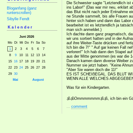
Die Schwester sagte "Letztendlich ist 
ins Labor!" (Das war mir neu, erklärt 
Bloganfang (ganz
das Blut nicht nach jeder Entnahme ei
runterscrollen)
ne Stunde sammelt, bis alle Frauen au
Sibylle Fendt
hinter sich haben und dann das Labor di
bearbeitet ist es letztendlich ja tatsä
Kalender
man sich anmeldet.)
Ich dachte dann ganz pragmatisch, dass
Juni 2026
wir uns sortiert hatten und in der Auf
auf ihre Weiter-Taste drücken und ferti
Mo
Di
Mi
Do
Fr
Sa
So
Ich bin die 7!" " Auf gar keinen Fall ne
1
2
3
4
5
6
7
verloren!" Ich hab dann den Stapel auf
8
9
10
11
12
13
14
aus der Mitte genommen (es war die 1
Danach kamen dann diverse Weiber zu 
15
16
17
18
19
20
21
Nummer sie jetzt haben. "Keine Ahnung, 
22
23
24
25
26
27
28
"Aber Sie waren doch die 11!"
ES IST SCHEIẞEGAL. DAS BLUT W
29
30
WENN ALLE WELCHES ABGEGEBEN
Mai
August
Was für ein Kindergarten.
🕉🕉Ommmmmmm🕉🕉, ich bin ein G
...
comment