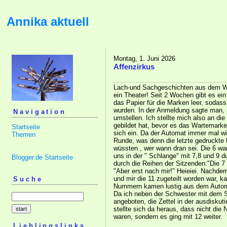
Annika aktuell
Montag, 1. Juni 2026
Affenzirkus
Lach-und Sachgeschichten aus dem W
ein Theater! Seit 2 Wochen gibt es e
das Papier für die Marken leer, sodas
wurden. In der Anmeldung sagte man,
Navigation
umstellen. Ich stellte mich also an di
gebildet hat, bevor es das Wartemarke
Startseite
sich ein. Da der Automat immer mal wie
Themen
Runde, was denn die letzte gedruckte
wüssten , wer wann dran sei. Die 6 wa
uns in der " Schlange" mit 7,8 und 9 d
Blogger.de Startseite
durch die Reihen der Sitzenden:"Die 7 b
"Aber erst nach mir!" Heieiei. Nachdem 
und mir die 11 zugeteilt worden war, 
Suche
Nummern kamen lustig aus dem Auto
Da ich neben der Schwester mit dem St
angeboten, die Zettel in der ausdiskuti
stellte sich da heraus, dass nicht di
waren, sondern es ging mit 12 weiter.
Lieblingslinks