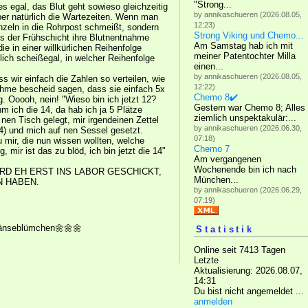
"Strong...
es egal, das Blut geht sowieso gleichzeitig
by annikaschueren (2026.08.05,
aber natürlich die Wartezeiten. Wenn man
12:23)
nzeln in die Rohrpost schmeißt, sondern
Strong Viking und Chemo...
s der Frühschicht ihre Blutnentnahme
Am Samstag hab ich mit
e in einer willkürlichen Reihenfolge
meiner Patentochter Milla
chlich scheißegal, in welcher Reihenfolge
einen...
by annikaschueren (2026.08.05,
 wir einfach die Zahlen so verteilen, wie
12:22)
nahme bescheid sagen, dass sie einfach 5x
Chemo 8✔️
g. Ooooh, nein! "Wieso bin ich jetzt 12?
Gestern war Chemo 8; Alles
hm ich die 14, da hab ich ja 5 Plätze
ziemlich unspektakulär:...
 nen Tisch gelegt, mir irgendeinen Zettel
by annikaschueren (2026.06.30,
4) und mich auf nen Sessel gesetzt.
07:18)
mir, die nun wissen wollten, welche
Chemo 7
mir ist das zu blöd, ich bin jetzt die 14"
Am vergangenen
Wochenende bin ich nach
IRD EH ERST INS LABOR GESCHICKT,
München...
 HABEN.
by annikaschueren (2026.06.29,
07:19)
änseblümchen🌼🌼🌼
Statistik
Online seit 7413 Tagen
Letzte
Aktualisierung: 2026.08.07,
14:31
Du bist nicht angemeldet ...
anmelden